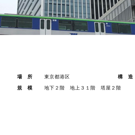
場 所
東京都港区
構 造
・
規 模
地下２階 地上３１階 塔屋２階