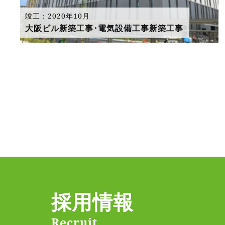
竣工：2020年10月
大阪ビル新築工事･電気設備工事新築工事
投
稿
の
ペ
ー
ジ
送
採用情報
り
Recruit